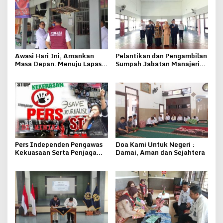
Awasi Hari Ini, Amankan
Pelantikan dan Pengambilan
Masa Depan. Menuju Lapas
Sumpah Jabatan Manajerial
Pati Bersinar
Lapas Kelas IIB Pati
Pers Independen Pengawas
Doa Kami Untuk Negeri :
Kekuasaan Serta Penjaga
Damai, Aman dan Sejahtera
Keseimbangan Negara