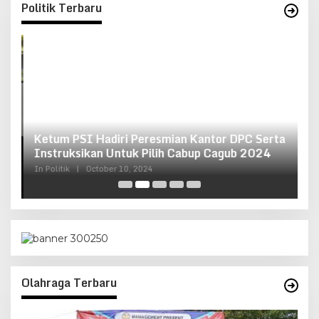
Politik Terbaru
Ketum PSI Hadiri Peresmian Kantor DPC Serta
O
g
Instruksikan Untuk Pilih Cabup Cagub 2024
G
In Politik
|
October 10, 2024
In 
Olahraga Terbaru