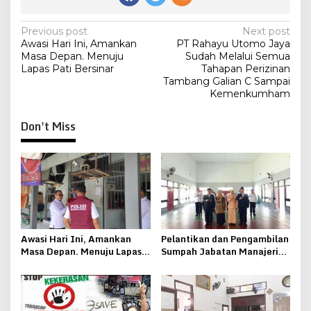
Post
Previous post
Next post
Awasi Hari Ini, Amankan
PT Rahayu Utomo Jaya
navigation
Masa Depan. Menuju
Sudah Melalui Semua
Lapas Pati Bersinar
Tahapan Perizinan
Tambang Galian C Sampai
Kemenkumham
Don't Miss
Awasi Hari Ini, Amankan
Pelantikan dan Pengambilan
Masa Depan. Menuju Lapas
Sumpah Jabatan Manajerial
Pati Bersinar
Lapas Kelas IIB Pati