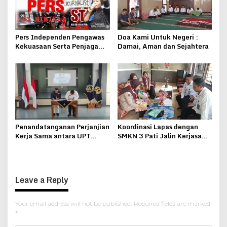
Pers Independen Pengawas
Doa Kami Untuk Negeri :
Kekuasaan Serta Penjaga
Damai, Aman dan Sejahtera
Keseimbangan Negara
Penandatanganan Perjanjian
Koordinasi Lapas dengan
Kerja Sama antara UPT
SMKN 3 Pati Jalin Kerjasama
Pemasyarakatan se-Eks
Pelatihan Membatik
Karesidenan Pati dengan
Yayasan Al-Ma’laa
Getasrejo
Leave a Reply
Your email address will not be published.
Required fields are marked
*