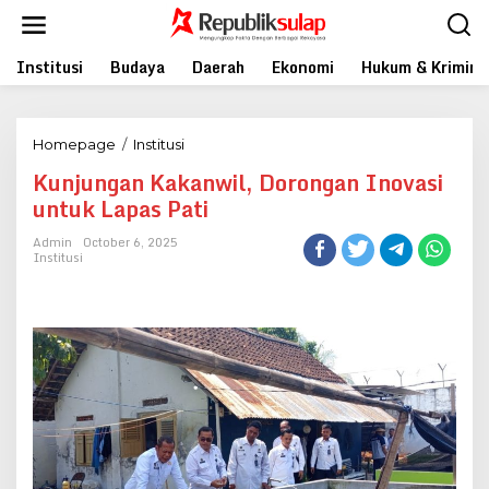
Skip
to
content
Institusi
Budaya
Daerah
Ekonomi
Hukum & Krimina
Kunjungan
Homepage
/
Institusi
Kakanwil,
Kunjungan Kakanwil, Dorongan Inovasi
Dorongan
untuk Lapas Pati
Inovasi
untuk
Admin
October 6, 2025
Lapas
Institusi
Pati