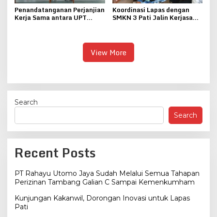
Penandatanganan Perjanjian
Koordinasi Lapas dengan
Kerja Sama antara UPT
SMKN 3 Pati Jalin Kerjasama
Pemasyarakatan se-Eks
Pelatihan Membatik
Karesidenan Pati dengan
Yayasan Al-Ma’laa
Getasrejo
View More
Search
Search
Recent Posts
PT Rahayu Utomo Jaya Sudah Melalui Semua Tahapan
Perizinan Tambang Galian C Sampai Kemenkumham
Kunjungan Kakanwil, Dorongan Inovasi untuk Lapas
Pati