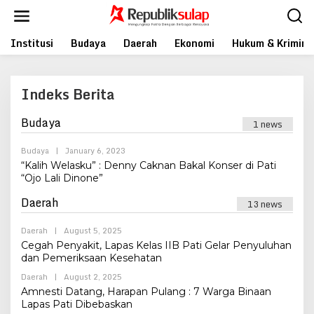
Skip
to
content
Institusi
Budaya
Daerah
Ekonomi
Hukum & Krimina
Indeks Berita
Budaya
1 news
|
February
19,
2018
By
Budaya
|
January 6, 2023
By
Admin
“Kalih Welasku” : Denny Caknan Bakal Konser di Pati
“Ojo Lali Dinone”
Daerah
13 news
By
Daerah
|
August 5, 2025
Admin
Cegah Penyakit, Lapas Kelas IIB Pati Gelar Penyuluhan
dan Pemeriksaan Kesehatan
By
Daerah
|
August 2, 2025
Admin
Amnesti Datang, Harapan Pulang : 7 Warga Binaan
Lapas Pati Dibebaskan