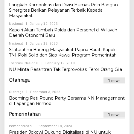
Admin
Langkah Kompolnas dan Divisi Humas Polri Bangun
Sinergitas Berikan Pelayanan Terbaik Kepada
Masyarakat
By
Nasional
|
January 12, 2023
Admin
Kapolri Akan Tambah Polda dan Personel di Wilayah
Daerah Otonomi Baru
By
Nasional
|
January 12, 2023
Admin
Silaturahmi Bareng Masyarakat Papua Barat, Kapolri:
TNI-Polri Solid dan Siap Kawal Program Pemerintah
By
Institusi
,
Nasional
|
February 19, 2018
Admin
NU Minta Pesantren Tak Terprovokasi Teror Orang Gila
Olahraga
1 news
By
Olahraga
|
December 3, 2023
Admin
Booming Pati Pound Party Bersama NN Management
di Lapangan Brimob
Pemerintahan
1 news
By
Pemerintahan
|
September 18, 2023
Admin
Presiden Jokowi Dukung Digitalisasi di NU untuk