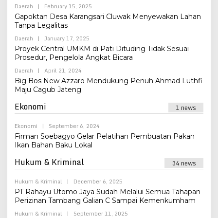
By
Daerah
|
February 15, 2025
Admin
Gapoktan Desa Karangsari Cluwak Menyewakan Lahan
Tanpa Legalitas
By
Daerah
|
January 17, 2025
Admin
Proyek Central UMKM di Pati Dituding Tidak Sesuai
Prosedur, Pengelola Angkat Bicara
By
Daerah
|
April 21, 2024
Admin
Big Bos New Azzaro Mendukung Penuh Ahmad Luthfi
Maju Cagub Jateng
Ekonomi
1 news
By
Ekonomi
|
September 6, 2024
Admin
Firman Soebagyo Gelar Pelatihan Pembuatan Pakan
Ikan Bahan Baku Lokal
Hukum & Kriminal
34 news
By
Hukum & Kriminal
|
December 6, 2025
Admin
PT Rahayu Utomo Jaya Sudah Melalui Semua Tahapan
Perizinan Tambang Galian C Sampai Kemenkumham
By
Hukum & Kriminal
|
September 11, 2025