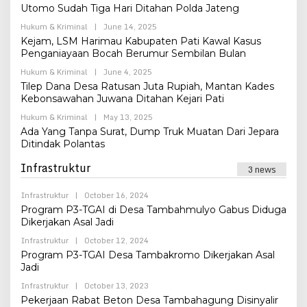
Admin
Utomo Sudah Tiga Hari Ditahan Polda Jateng
By
Hukum & Kriminal
|
June 14, 2025
Admin
Kejam, LSM Harimau Kabupaten Pati Kawal Kasus
Penganiayaan Bocah Berumur Sembilan Bulan
By
Hukum & Kriminal
|
June 4, 2025
Admin
Tilep Dana Desa Ratusan Juta Rupiah, Mantan Kades
Kebonsawahan Juwana Ditahan Kejari Pati
By
Hukum & Kriminal
|
May 13, 2025
Admin
Ada Yang Tanpa Surat, Dump Truk Muatan Dari Jepara
Ditindak Polantas
Infrastruktur
3 news
By
Infrastruktur
|
October 16, 2024
Admin
Program P3-TGAI di Desa Tambahmulyo Gabus Diduga
Dikerjakan Asal Jadi
By
Infrastruktur
|
October 12, 2024
Admin
Program P3-TGAI Desa Tambakromo Dikerjakan Asal
Jadi
By
Infrastruktur
|
October 13, 2023
Admin
Pekerjaan Rabat Beton Desa Tambahagung Disinyalir