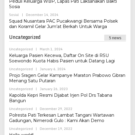
Peduli Keluarga WBP, Lapas Pati Laksanakan Bakti
Sosia
By
Sosial
|
December 14, 2024
Admin
Squad Nusantara PAC Pucakwangi Bersama Polsek
dan Koramil Gelar Jum’at Berkah Untuk Warga
Uncategorized
5 news
By
Uncategorized
|
March 1, 2024
Admin
Keluarga Pasien Kecewa, Daftar On Site di RSU
Soewondo Kuota Habis Pasien untuk Datang Lagi
By
Uncategorized
|
January 6, 2024
Admin
Projo Sragen Gelar Kampanye Maraton Prabowo Gibran
Menang Satu Putaran
By
Uncategorized
|
January 26, 2023
Admin
Kapolda Kepri Resmi Dijabat Irjen Pol Drs Tabana
Bangun
By
Uncategorized
|
December 29, 2022
Admin
Polresta Pati Terkesan Lambat Tangani Wartawan
Gadungan, Nimerodi Gulo : Kami Akan Demo
By
Uncategorized
|
December 19, 2022
Admin