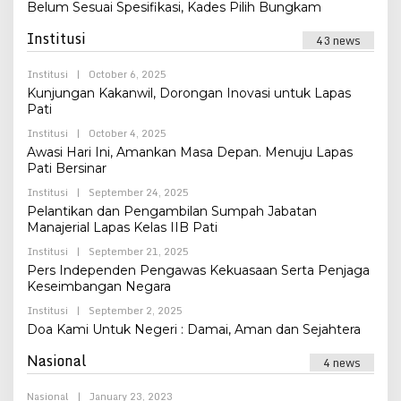
Belum Sesuai Spesifikasi, Kades Pilih Bungkam
Institusi
43 news
By
Institusi
|
October 6, 2025
Admin
Kunjungan Kakanwil, Dorongan Inovasi untuk Lapas
Pati
By
Institusi
|
October 4, 2025
Admin
Awasi Hari Ini, Amankan Masa Depan. Menuju Lapas
Pati Bersinar
By
Institusi
|
September 24, 2025
Admin
Pelantikan dan Pengambilan Sumpah Jabatan
Manajerial Lapas Kelas IIB Pati
By
Institusi
|
September 21, 2025
Admin
Pers Independen Pengawas Kekuasaan Serta Penjaga
Keseimbangan Negara
By
Institusi
|
September 2, 2025
Admin
Doa Kami Untuk Negeri : Damai, Aman dan Sejahtera
Nasional
4 news
By
Nasional
|
January 23, 2023