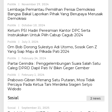
By
Politik
|
November 29, 2024
Admin
Lembaga Pemantau Pemilihan Perisai Demokrasi
Bangsa Bakal Laporkan Pihak Yang Berupaya Merusak
Demokrasi
By
Politik
|
October 10, 2024
Admin
Ketum PSI Hadiri Peresmian Kantor DPC Serta
Instruksikan Untuk Pilih Cabup Cagub 2024
By
Politik
|
July 3, 2024
Admin
Om Bob Dorong Sulestyo Adi Utomo, Sosok Gen Z
Yang Siap Maju di Pilkada Pati 2024
By
Politik
|
February 24, 2024
Admin
Partai Gerindra : Penggelembungan Suara Salah Satu
Caleg DPRD Dapil Pati IV Bikin Geger Gember
By
Politik
|
February 1, 2024
Admin
Prabowo-Gibran Menang Satu Putaran, Mosi Tidak
Percaya Pada Ketua Tani Merdeka Sragen Setyo
Widodo
Sosial
2 news
By
Sosial
|
September 21, 2025
Admin