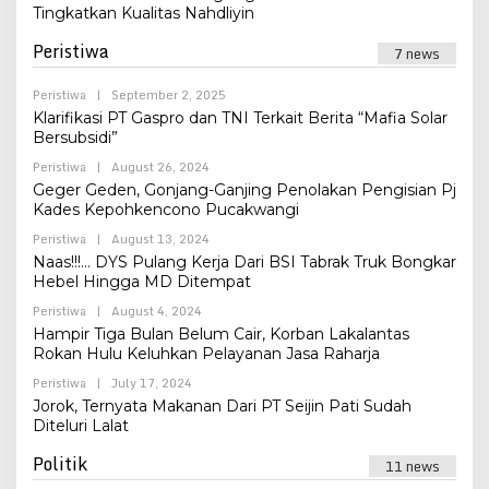
Tingkatkan Kualitas Nahdliyin
Peristiwa
7 news
By
Peristiwa
|
September 2, 2025
Admin
Klarifikasi PT Gaspro dan TNI Terkait Berita “Mafia Solar
Bersubsidi”
By
Peristiwa
|
August 26, 2024
Admin
Geger Geden, Gonjang-Ganjing Penolakan Pengisian Pj
Kades Kepohkencono Pucakwangi
By
Peristiwa
|
August 13, 2024
Admin
Naas!!!… DYS Pulang Kerja Dari BSI Tabrak Truk Bongkar
Hebel Hingga MD Ditempat
By
Peristiwa
|
August 4, 2024
Admin
Hampir Tiga Bulan Belum Cair, Korban Lakalantas
Rokan Hulu Keluhkan Pelayanan Jasa Raharja
By
Peristiwa
|
July 17, 2024
Admin
Jorok, Ternyata Makanan Dari PT Seijin Pati Sudah
Diteluri Lalat
Politik
11 news