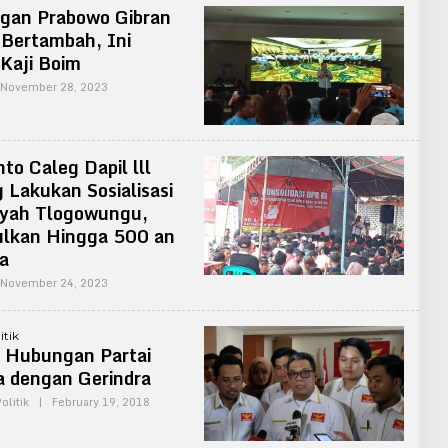
gan Prabowo Gibran
i Bertambah, Ini
Kaji Boim
By
November 28, 2023
Admin
to Caleg Dapil lll
 Lakukan Sosialisasi
ayah Tlogowungu,
lkan Hingga 500 an
a
By
November 24, 2023
Admin
itik
a Hubungan Partai
 dengan Gerindra
By
olitik
|
February 19, 2018
Admin