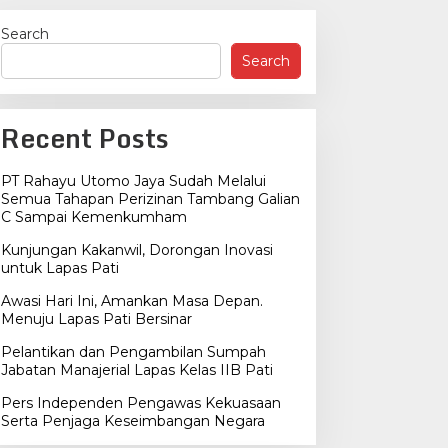
Search
Search
Recent Posts
PT Rahayu Utomo Jaya Sudah Melalui
Semua Tahapan Perizinan Tambang Galian
C Sampai Kemenkumham
Kunjungan Kakanwil, Dorongan Inovasi
untuk Lapas Pati
Institusi
,
Politik
Awasi Hari Ini, Amankan Masa Depan.
Ini Dia Hubungan Partai Garud
Menuju Lapas Pati Bersinar
Gerindra
Pelantikan dan Pengambilan Sumpah
Jabatan Manajerial Lapas Kelas IIB Pati
bruary 19, 2018
Pers Independen Pengawas Kekuasaan
Serta Penjaga Keseimbangan Negara