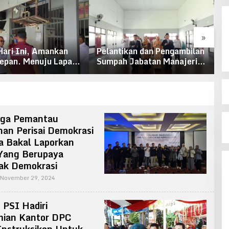
»
Hari Ini, Amankan
Pelantikan dan Pengambilan
P
epan. Menuju Lapas
Sumpah Jabatan Manajerial
K
rsinar
Lapas Kelas IIB Pati
K
ga Pemantau
han Perisai Demokrasi
a Bakal Laporkan
Yang Berupaya
ak Demokrasi
By
November 29, 2024
Admin
PSI Hadiri
mian Kantor DPC