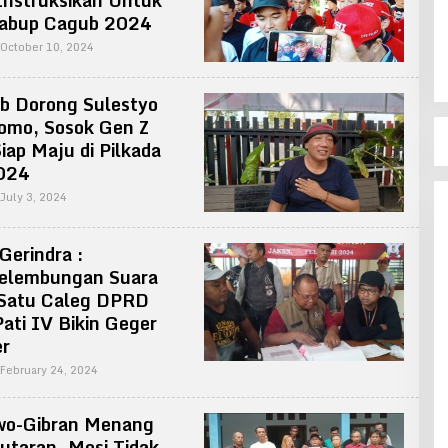
Instruksikan Untuk
Lembaga Pemantau Pemilihan
Cabup Cagub 2024
Perisai Demokrasi Bangsa Bakal
Laporkan Pihak Yang Berupaya
In Politik
|
November 29, 2024
By
October 10, 2024
Merusak Demokrasi
Admin
b Dorong Sulestyo
omo, Sosok Gen Z
iap Maju di Pilkada
2024
By
July 3, 2024
Admin
 Gerindra :
elembungan Suara
 Satu Caleg DPRD
Pati IV Bikin Geger
r
By
February 24, 2024
Admin
wo-Gibran Menang
utaran, Mosi Tidak