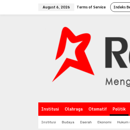
Skip
August 6, 2026
Terms of Service
Indeks Be
to
content
Institusi
Olahraga
Otomatif
Politik
Institusi
Budaya
Daerah
Ekonomi
Hukum &