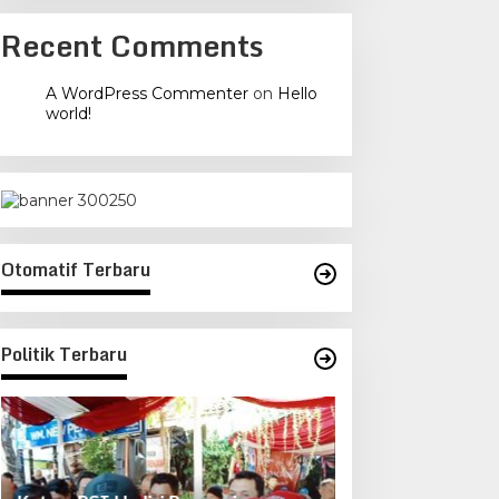
Recent Comments
A WordPress Commenter
on
Hello
ers Independen Pengawas
PT Rahayu Utomo Jaya
world!
ekuasaan Serta Penjaga
Sudah Melalui Semua
eseimbangan Negara
Tahapan Perizinan Tambang
Galian C Sampai
Kemenkumham
Otomatif Terbaru
Politik Terbaru