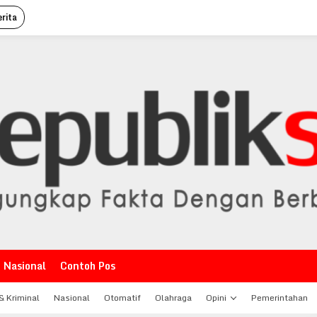
rita
Nasional
Contoh Pos
 Kriminal
Nasional
Otomatif
Olahraga
Opini
Pemerintahan