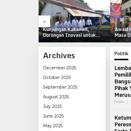
«
tomo Jaya
Kunjungan Kakanwil,
Awasi 
ui Semua
Dorongan Inovasi untuk
Masa D
izinan Tambang
Lapas Pati
Pati Be
pai
am
Archives
Politik
Lemba
December 2025
Pemili
October 2025
Bangs
Pihak 
September 2025
Merus
August 2025
Politik
|
July 2025
Ketum 
June 2025
Peres
May 2025