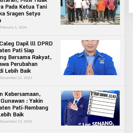
a Pada Ketua Tani
ka Sragen Setyo
o
By
February 1, 2024
Admin
Caleg Dapil lll DPRD
ten Pati Siap
ang Bersama Rakyat,
wa Perubahan
i Lebih Baik
By
December 12, 2023
Admin
n Kebersamaan,
 Gunawan : Yakin
aten Pati-Rembang
ebih Baik
By
December 12, 2023
Admin