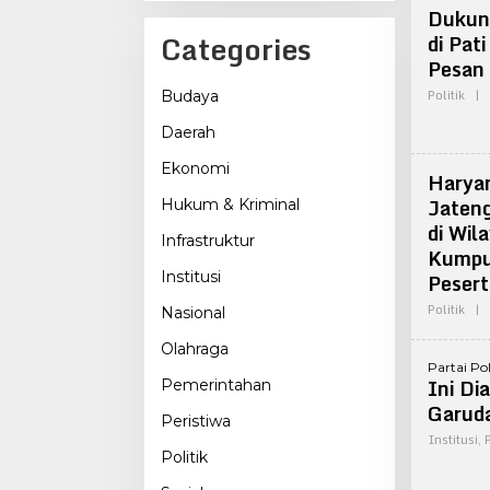
Dukun
Categories
di Pat
Pesan 
Politik
|
Budaya
Daerah
Ekonomi
Haryan
Jateng
Hukum & Kriminal
di Wil
Infrastruktur
Kumpu
Pesert
Institusi
Politik
|
Nasional
Olahraga
Partai Pol
Ini Di
Pemerintahan
Garuda
Peristiwa
Institusi
,
P
Politik