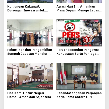
Kunjungan Kakanwil,
Awasi Hari Ini, Amankan
Dorongan Inovasi untuk
Masa Depan. Menuju Lapas
Lapas Pati
Pati Bersinar
Pelantikan dan Pengambilan
Pers Independen Pengawas
Sumpah Jabatan Manajerial
Kekuasaan Serta Penjaga
Lapas Kelas IIB Pati
Keseimbangan Negara
Doa Kami Untuk Negeri :
Penandatanganan Perjanjian
Damai, Aman dan Sejahtera
Kerja Sama antara UPT
Pemasyarakatan se-Eks
Karesidenan Pati dengan
Yayasan Al-Ma’laa