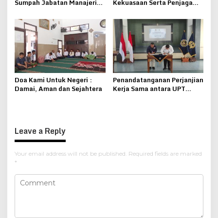
Sumpah Jabatan Manajerial
Kekuasaan Serta Penjaga
Lapas Kelas IIB Pati
Keseimbangan Negara
Doa Kami Untuk Negeri :
Penandatanganan Perjanjian
Damai, Aman dan Sejahtera
Kerja Sama antara UPT
Pemasyarakatan se-Eks
Karesidenan Pati dengan
Yayasan Al-Ma’laa
Getasrejo
Leave a Reply
Your email address will not be published.
Required fields are marked
*