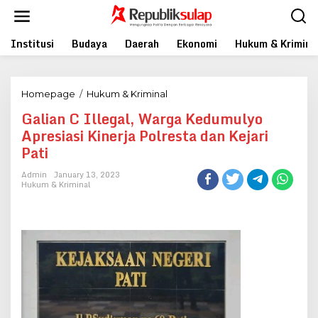
Skip
to
content
Institusi
Budaya
Daerah
Ekonomi
Hukum & Krimina
Galian
Homepage
/
Hukum & Kriminal
C
Galian C Illegal, Warga Kedumulyo
Illegal,
Apresiasi Kinerja Polresta dan Kejari
Warga
Kedumulyo
Pati
Apresiasi
Kinerja
Admin
January 13, 2023
Polresta
Hukum & Kriminal
dan
Kejari
Pati