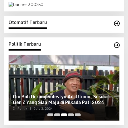
Otomatif Terbaru
Politik Terbaru
ta
Om Bob Dorong Sulestyo Adi Utomo, Sosok
P
Gen Z Yang Siap Maju di Pilkada Pati 2024
S
G
In Politik
|
July 3, 2024
In 