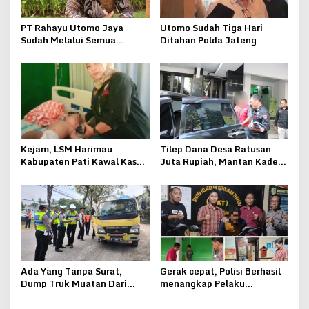
PT Rahayu Utomo Jaya
Utomo Sudah Tiga Hari
Sudah Melalui Semua
Ditahan Polda Jateng
Tahapan Perizinan Tambang
Galian C Sampai
Kemenkumham
Kejam, LSM Harimau
Tilep Dana Desa Ratusan
Kabupaten Pati Kawal Kasus
Juta Rupiah, Mantan Kades
Penganiayaan Bocah
Kebonsawahan Juwana
Berumur Sembilan Bulan
Ditahan Kejari Pati
Ada Yang Tanpa Surat,
Gerak cepat, Polisi Berhasil
Dump Truk Muatan Dari
menangkap Pelaku
Jepara Ditindak Polantas
Curanmor di Pati