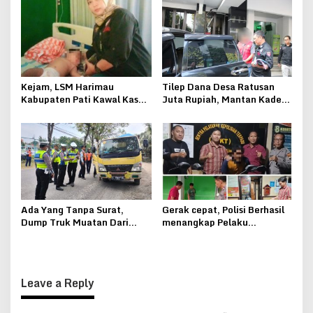
Galian C Sampai
Kemenkumham
Kejam, LSM Harimau
Tilep Dana Desa Ratusan
Kabupaten Pati Kawal Kasus
Juta Rupiah, Mantan Kades
Penganiayaan Bocah
Kebonsawahan Juwana
Berumur Sembilan Bulan
Ditahan Kejari Pati
Ada Yang Tanpa Surat,
Gerak cepat, Polisi Berhasil
Dump Truk Muatan Dari
menangkap Pelaku
Jepara Ditindak Polantas
Curanmor di Pati
Leave a Reply