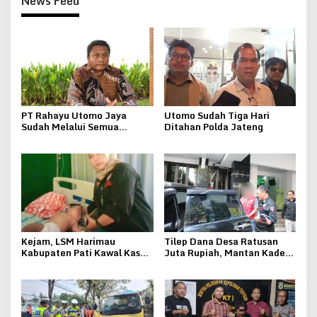
News Feed
PT Rahayu Utomo Jaya
Utomo Sudah Tiga Hari
Sudah Melalui Semua
Ditahan Polda Jateng
Tahapan Perizinan Tambang
Galian C Sampai
Kemenkumham
Kejam, LSM Harimau
Tilep Dana Desa Ratusan
Kabupaten Pati Kawal Kasus
Juta Rupiah, Mantan Kades
Penganiayaan Bocah
Kebonsawahan Juwana
Berumur Sembilan Bulan
Ditahan Kejari Pati