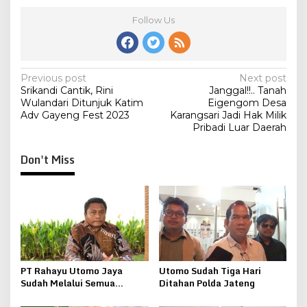
Follow Us
Post
Previous post
Next post
Srikandi Cantik, Rini
Janggal!!.. Tanah
navigation
Wulandari Ditunjuk Katim
Eigengom Desa
Adv Gayeng Fest 2023
Karangsari Jadi Hak Milik
Pribadi Luar Daerah
Don't Miss
PT Rahayu Utomo Jaya
Utomo Sudah Tiga Hari
Sudah Melalui Semua
Ditahan Polda Jateng
Tahapan Perizinan Tambang