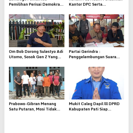
Pemilihan Perisai Demokrasi
Kantor DPC Serta
Bangsa Bakal Laporkan
Instruksikan Untuk Pilih
Pihak Yang Berupaya
Cabup Cagub 2024
Merusak Demokrasi
Om Bob Dorong Sulestyo Adi
Partai Gerindra :
Utomo, Sosok Gen Z Yang
Penggelembungan Suara
Siap Maju di Pilkada Pati
Salah Satu Caleg DPRD
2024
Dapil Pati IV Bikin Geger
Gember
Prabowo-Gibran Menang
Mukit Caleg Dapil lll DPRD
Satu Putaran, Mosi Tidak
Kabupaten Pati Siap
Percaya Pada Ketua Tani
Berjuang Bersama Rakyat,
Merdeka Sragen Setyo
Membawa Perubahan
Widodo
Menjadi Lebih Baik