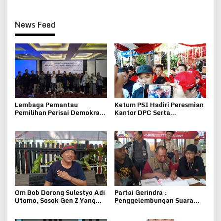
News Feed
Lembaga Pemantau
Ketum PSI Hadiri Peresmian
Pemilihan Perisai Demokrasi
Kantor DPC Serta
Bangsa Bakal Laporkan
Instruksikan Untuk Pilih
Pihak Yang Berupaya
Cabup Cagub 2024
Merusak Demokrasi
Om Bob Dorong Sulestyo Adi
Partai Gerindra :
Utomo, Sosok Gen Z Yang
Penggelembungan Suara
Siap Maju di Pilkada Pati
Salah Satu Caleg DPRD
2024
Dapil Pati IV Bikin Geger