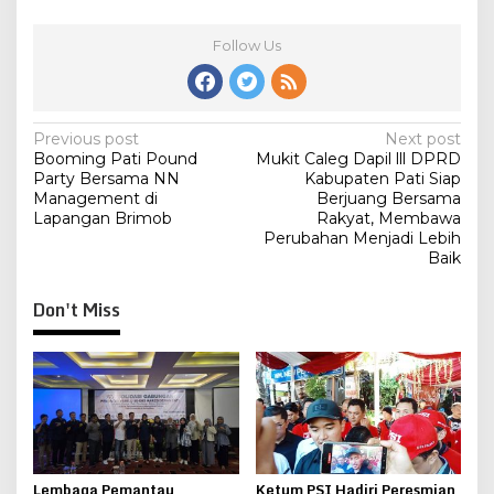
Follow Us
Post
Previous post
Next post
Booming Pati Pound
Mukit Caleg Dapil lll DPRD
navigation
Party Bersama NN
Kabupaten Pati Siap
Management di
Berjuang Bersama
Lapangan Brimob
Rakyat, Membawa
Perubahan Menjadi Lebih
Baik
Don't Miss
Lembaga Pemantau
Ketum PSI Hadiri Peresmian