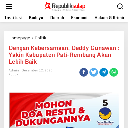
Skip
to
content
Institusi
Budaya
Daerah
Ekonomi
Hukum & Krimina
Dengan
Homepage
/
Politik
Kebersamaan,
Dengan Kebersamaan, Deddy Gunawan :
Deddy
Yakin Kabupaten Pati-Rembang Akan
Gunawan
:
Lebih Baik
Yakin
Kabupaten
Admin
December 12, 2023
Pati-
Politik
Rembang
Akan
Lebih
Baik