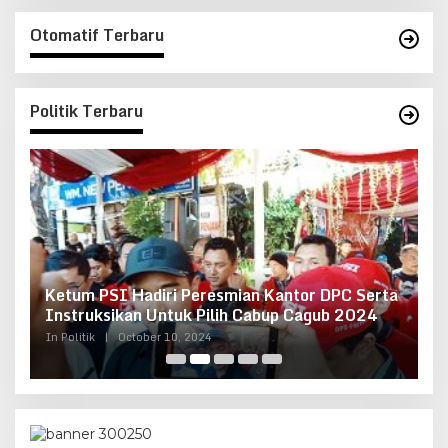
Otomatif Terbaru
Politik Terbaru
Ketum PSI Hadiri Peresmian Kantor DPC Serta
O
g
Instruksikan Untuk Pilih Cabup Cagub 2024
G
In Politik
|
October 10, 2024
In 