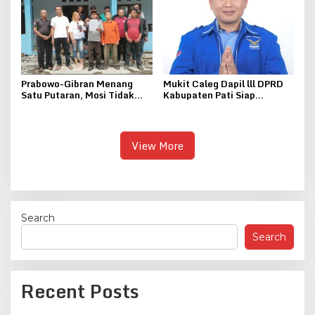
Gember
Prabowo-Gibran Menang
Mukit Caleg Dapil lll DPRD
Satu Putaran, Mosi Tidak
Kabupaten Pati Siap
Percaya Pada Ketua Tani
Berjuang Bersama Rakyat,
Merdeka Sragen Setyo
Membawa Perubahan
Widodo
Menjadi Lebih Baik
View More
Search
Search
Recent Posts