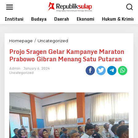
Skip
to
content
Institusi
Budaya
Daerah
Ekonomi
Hukum & Krimina
Projo
Homepage
/
Uncategorized
Sragen
Projo Sragen Gelar Kampanye Maraton
Gelar
Prabowo Gibran Menang Satu Putaran
Kampanye
Maraton
Admin
January 6, 2024
Prabowo
Uncategorized
Gibran
Menang
Satu
Putaran