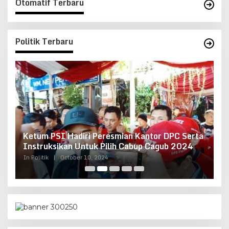
Otomatif Terbaru
Politik Terbaru
Ketum PSI Hadiri Peresmian Kantor DPC Serta
O
g
Instruksikan Untuk Pilih Cabup Cagub 2024
G
In Politik
|
October 10, 2024
In 