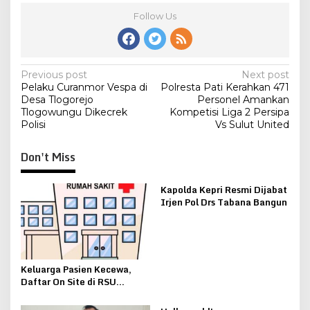
Follow Us
Post
Previous post
Next post
Pelaku Curanmor Vespa di
Polresta Pati Kerahkan 471
navigation
Desa Tlogorejo
Personel Amankan
Tlogowungu Dikecrek
Kompetisi Liga 2 Persipa
Polisi
Vs Sulut United
Don't Miss
Kapolda Kepri Resmi Dijabat
Irjen Pol Drs Tabana Bangun
Keluarga Pasien Kecewa,
Daftar On Site di RSU
Soewondo Kuota Habis
Pasien untuk Datang Lagi