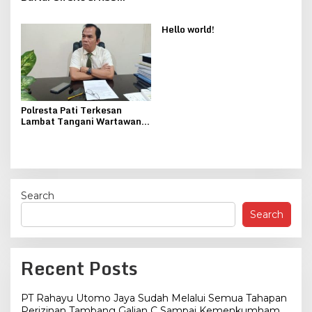
Soewondo Kuota Habis
Pasien untuk Datang Lagi
Hello world!
Polresta Pati Terkesan
Lambat Tangani Wartawan
Gadungan, Nimerodi Gulo :
Kami Akan Demo
Search
Search
Recent Posts
PT Rahayu Utomo Jaya Sudah Melalui Semua Tahapan
Perizinan Tambang Galian C Sampai Kemenkumham