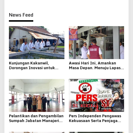
News Feed
Kunjungan Kakanwil,
Awasi Hari Ini, Amankan
Dorongan Inovasi untuk
Masa Depan. Menuju Lapas
Lapas Pati
Pati Bersinar
Pelantikan dan Pengambilan
Pers Independen Pengawas
Sumpah Jabatan Manajerial
Kekuasaan Serta Penjaga
Lapas Kelas IIB Pati
Keseimbangan Negara