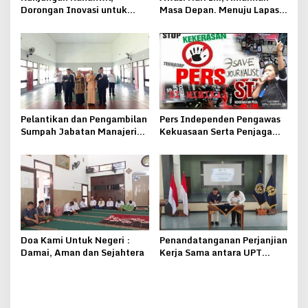
Dorongan Inovasi untuk
Masa Depan. Menuju Lapas
Lapas Pati
Pati Bersinar
Pelantikan dan Pengambilan
Pers Independen Pengawas
Sumpah Jabatan Manajerial
Kekuasaan Serta Penjaga
Lapas Kelas IIB Pati
Keseimbangan Negara
Doa Kami Untuk Negeri :
Penandatanganan Perjanjian
Damai, Aman dan Sejahtera
Kerja Sama antara UPT
Pemasyarakatan se-Eks
Karesidenan Pati dengan
Yayasan Al-Ma’laa
Getasrejo