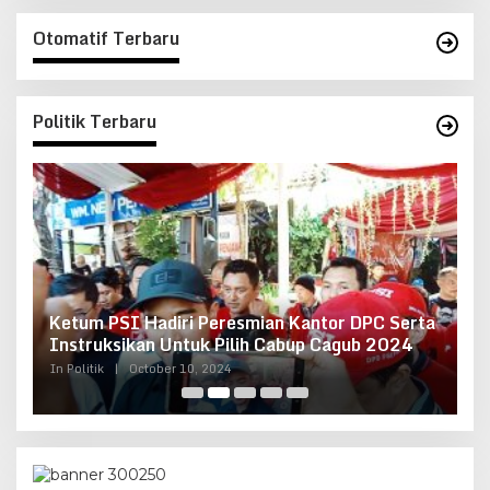
Otomatif Terbaru
Politik Terbaru
Ketum PSI Hadiri Peresmian Kantor DPC Serta
O
g
Instruksikan Untuk Pilih Cabup Cagub 2024
G
In Politik
|
October 10, 2024
In 