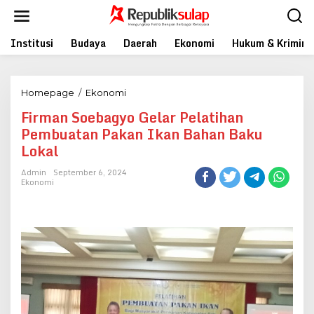
Skip
to
content
Institusi
Budaya
Daerah
Ekonomi
Hukum & Krimina
Firman
Homepage
/
Ekonomi
Soebagyo
Firman Soebagyo Gelar Pelatihan
Gelar
Pembuatan Pakan Ikan Bahan Baku
Pelatihan
Pembuatan
Lokal
Pakan
Ikan
Admin
September 6, 2024
Bahan
Ekonomi
Baku
Lokal