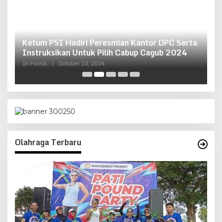
Ketum PSI Hadiri Peresmian Kantor DPC Serta
O
g
Instruksikan Untuk Pilih Cabup Cagub 2024
G
In Politik
|
October 10, 2024
In 
Olahraga Terbaru