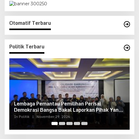
Otomatif Terbaru
Politik Terbaru
Lembaga Pemantau Pemilihan Perisai
K
Demokrasi Bangsa Bakal Laporkan Pihak Yang
I
Berupaya Merusak Demokrasi
In Politik
|
November 29, 2024
In 