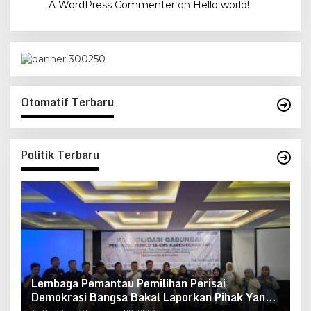
A WordPress Commenter
on
Hello world!
Otomatif Terbaru
Politik Terbaru
Lembaga Pemantau Pemilihan Perisai
K
Demokrasi Bangsa Bakal Laporkan Pihak Yang
I
Berupaya Merusak Demokrasi