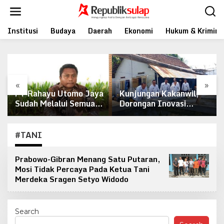
Skip
to
content
Institusi
Budaya
Daerah
Ekonomi
Hukum & Krimina
«
»
PT Rahayu Utomo Jaya
Kunjungan Kakanwil,
Sudah Melalui Semua
Dorongan Inovasi
Tahapan Perizinan
untuk Lapas Pati
Tambang Galian C
Sampai Kemenkumham
#TANI
Prabowo-Gibran Menang Satu Putaran,
Mosi Tidak Percaya Pada Ketua Tani
Merdeka Sragen Setyo Widodo
Search