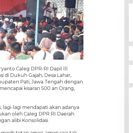
ryanto Caleg DPR-RI Dapil lll
asi di Dukuh Gajah, Desa Lahar,
upaten Pati, Jawa Tengah dengan
encapai kisaran 500 an Orang,
, lagi-lagi mendapati akan adanya
akukan oleh Caleg DPR RI Daerah
ngan alibi Konsolidasi.
ini masih tetap aman-aman saja tak