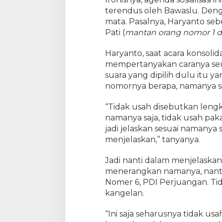
terendus oleh Bawaslu. Den
mata. Pasalnya, Haryanto se
Pati (
mantan orang nomor 1 d
Haryanto, saat acara konsol
mempertanyakan caranya seu
suara yang dipilih dulu itu y
nomornya berapa, namanya si
“Tidak usah disebutkan leng
namanya saja, tidak usah pakai
jadi jelaskan sesuai namanya
menjelaskan,” tanyanya.
Jadi nanti dalam menjelaska
menerangkan namanya, nanti
Nomer 6, PDI Perjuangan. Tid
kangelan.
“Ini saja seharusnya tidak usah