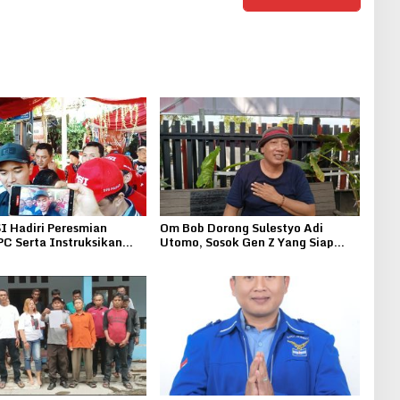
I Hadiri Peresmian
Om Bob Dorong Sulestyo Adi
PC Serta Instruksikan
Utomo, Sosok Gen Z Yang Siap
lih Cabup Cagub 2024
Maju di Pilkada Pati 2024