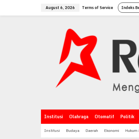
Skip
August 6, 2026
Terms of Service
Indeks Be
to
content
Institusi
Olahraga
Otomatif
Politik
Institusi
Budaya
Daerah
Ekonomi
Hukum &