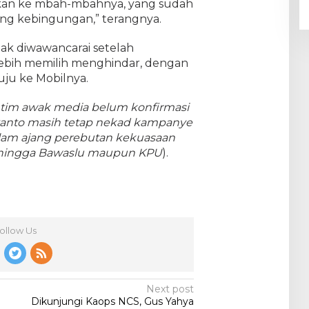
an ke mbah-mbahnya, yang sudah
ng kebingungan,” terangnya.
dak diwawancarai setelah
lebih memilih menghindar, dengan
uju ke Mobilnya.
n, tim awak media belum konfirmasi
yanto masih tetap nekad kampanye
m ajang perebutan kekuasaan
g, hingga Bawaslu maupun KPU
).
ollow Us
Next post
Dikunjungi Kaops NCS, Gus Yahya