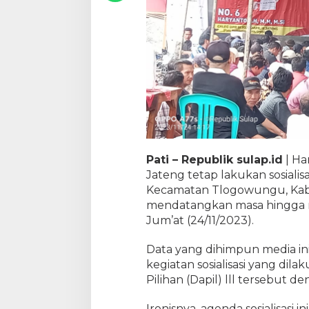
Pati – Republik sulap.id
| Ha
Jateng tetap lakukan sosialis
Kecamatan Tlogowungu, Kab
mendatangkan masa hingga m
Jum’at (24/11/2023).
Data yang dihimpun media ini
kegiatan sosialisasi yang dil
Pilihan (Dapil) lll tersebut de
Ironisnya, agenda sosialisasi 