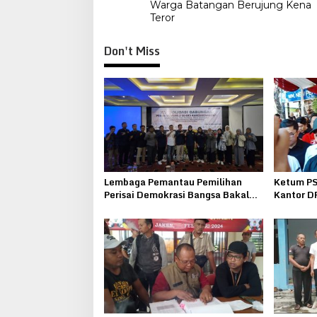
navigation
Warga Batangan Berujung Kena
Teror
Don't Miss
Lembaga Pemantau Pemilihan
Ketum PS
Perisai Demokrasi Bangsa Bakal
Kantor D
Laporkan Pihak Yang Berupaya
Untuk Pi
Merusak Demokrasi