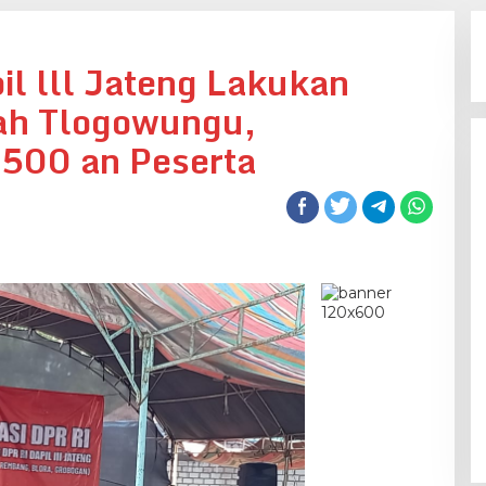
il lll Jateng Lakukan
yah Tlogowungu,
500 an Peserta