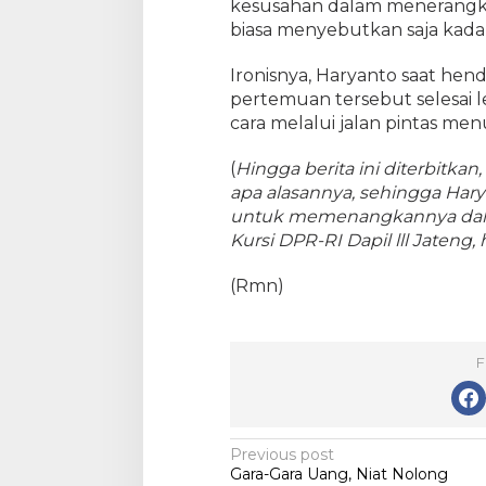
kesusahan dalam menerangk
biasa menyebutkan saja kada
Ironisnya, Haryanto saat hen
pertemuan tersebut selesai 
cara melalui jalan pintas men
(
Hingga berita ini diterbitka
apa alasannya, sehingga Har
untuk memenangkannya dala
Kursi DPR-RI Dapil lll Jaten
(Rmn)
F
Post
Previous post
Gara-Gara Uang, Niat Nolong