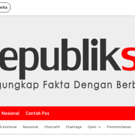
rita
Nasional
Contoh Pos
 Kriminal
Nasional
Otomatif
Olahraga
Opini
Pemerintahan