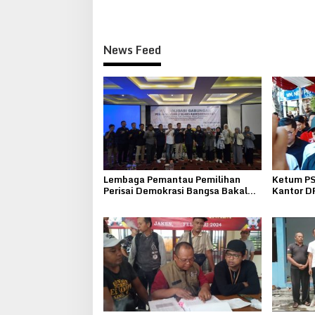
News Feed
Lembaga Pemantau Pemilihan
Ketum PS
Perisai Demokrasi Bangsa Bakal
Kantor D
Laporkan Pihak Yang Berupaya
Untuk Pi
Merusak Demokrasi