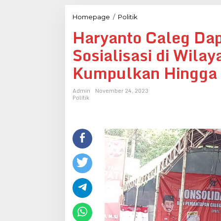
Haryanto
Homepage
/
Politik
Caleg
Haryanto Caleg Dap
Dapil
lll
Sosialisasi di Wila
Jateng
Lakukan
Kumpulkan Hingga 
Sosialisasi
di
Wilayah
Admin
November 24, 2023
Tlogowungu,
Politik
Kumpulkan
Hingga
500
an
Peserta