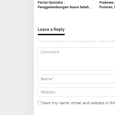
Partai Gerindra :
Prabowo-
Penggelembungan Suara Salah
Putaran, 
Satu Caleg DPRD Dapil Pati IV
Ketua Ta
Bikin Geger Gember
Widodo
Leave a Reply
Your email address will not be published.
Required fi
Save my name, email, and website in thi