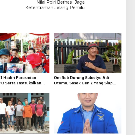
Nilai Polri Berhasil Jaga
Ketentraman Jelang Pemilu
I Hadiri Peresmian
Om Bob Dorong Sulestyo Adi
PC Serta Instruksikan
Utomo, Sosok Gen Z Yang Siap
lih Cabup Cagub 2024
Maju di Pilkada Pati 2024