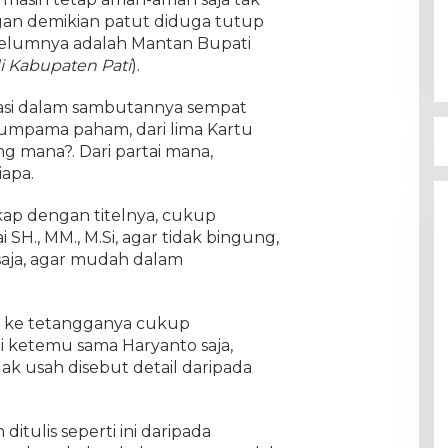
Lembaga Pemantau Pemilihan
Perisai Demokrasi Bangsa Bakal
gan demikian patut diduga tutup
Laporkan Pihak Yang Berupaya
belumnya adalah Mantan Bupati
In Politik
|
November 29, 2024
Merusak Demokrasi
i Kabupaten Pati
).
idasi dalam sambutannya sempat
mpama paham, dari lima Kartu
ang mana?. Dari partai mana,
apa.
kap dengan titelnya, cukup
 SH., MM., M.Si, agar tidak bingung,
 saja, agar mudah dalam
n ke tetangganya cukup
 ketemu sama Haryanto saja,
ak usah disebut detail daripada
 ditulis seperti ini daripada