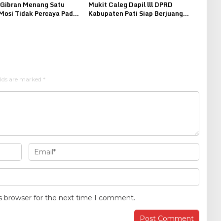
Gibran Menang Satu
Mukit Caleg Dapil lll DPRD
Mosi Tidak Percaya Pada
Kabupaten Pati Siap Berjuang
ni Merdeka Sragen Setyo
Bersama Rakyat, Membawa
Perubahan Menjadi Lebih Baik
elds are marked
*
s browser for the next time I comment.