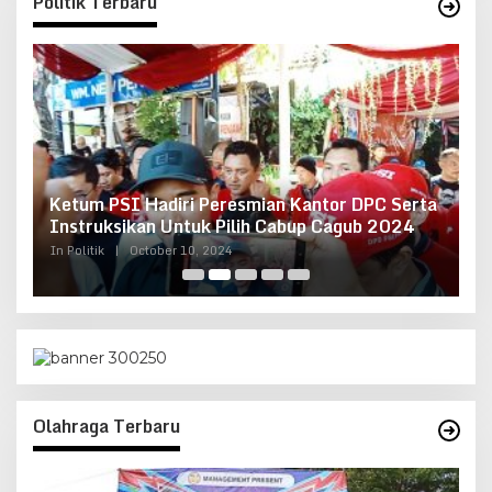
Politik Terbaru
Ketum PSI Hadiri Peresmian Kantor DPC Serta
O
g
Instruksikan Untuk Pilih Cabup Cagub 2024
G
In Politik
|
October 10, 2024
In 
Olahraga Terbaru