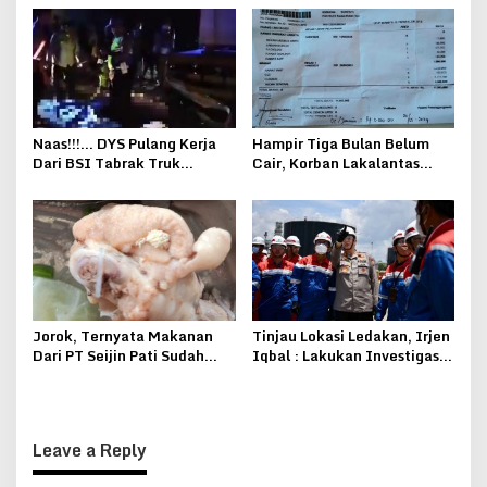
Pucakwangi
Naas!!!… DYS Pulang Kerja
Hampir Tiga Bulan Belum
Dari BSI Tabrak Truk
Cair, Korban Lakalantas
Bongkar Hebel Hingga MD
Rokan Hulu Keluhkan
Ditempat
Pelayanan Jasa Raharja
Jorok, Ternyata Makanan
Tinjau Lokasi Ledakan, Irjen
Dari PT Seijin Pati Sudah
Iqbal : Lakukan Investigasi,
Diteluri Lalat
Pastikan Stok Minyak
Pertamina Untuk
Masyarakat Aman
Leave a Reply