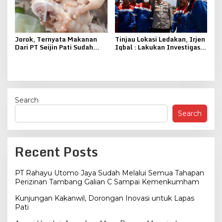
Jorok, Ternyata Makanan
Tinjau Lokasi Ledakan, Irjen
Dari PT Seijin Pati Sudah
Iqbal : Lakukan Investigasi,
Diteluri Lalat
Pastikan Stok Minyak
Pertamina Untuk
Masyarakat Aman
Search
Search
Recent Posts
PT Rahayu Utomo Jaya Sudah Melalui Semua Tahapan
Perizinan Tambang Galian C Sampai Kemenkumham
Kunjungan Kakanwil, Dorongan Inovasi untuk Lapas
Pati