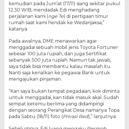
kemudian pada Jum’at (17/11) siang sekitar pukul
12.30 WIB, mendadak Edi menghadang
perjalanan kami (
nge Te
) di pertigaan timur
rumah saat kami hendak ke Wedarijaksa,”
katanya.
Pada awalnya, DME menawarkan agar
menggadai sebuah mobil jenis Toyota Fortuner
sebesar 100 juta rupiah, dan juga Sertifikat
sebanyak 500 juta rupiah. Namun tak jawab,
saya tidak bisa membantu kalau masalah itu.
Nanti saja kenalkan ke pegawai Bank untuk
mengajukan pinjaman.
“Kan saya bukan tempat pegadaian, kok diminta
untuk menggadai, kan tidak masuk akal. Sudah
sempat ketemu berlima yang didampingi
dengan seorang Perangkat Desa namanya Topa
pada Sabtu (18/11) foto (
Privasi Red
),” lanjutnya.
Sebelumnya, Edi (
yang mengaku Resmob