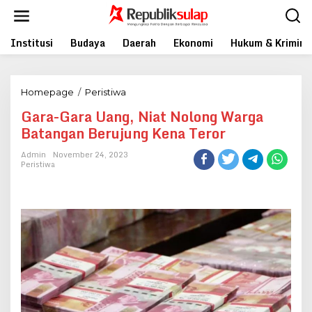
Skip
to
content
Institusi
Budaya
Daerah
Ekonomi
Hukum & Krimina
Gara-
Homepage
/
Peristiwa
Gara
Gara-Gara Uang, Niat Nolong Warga
Uang,
Batangan Berujung Kena Teror
Niat
Nolong
Admin
November 24, 2023
Warga
Peristiwa
Batangan
Berujung
Kena
Teror