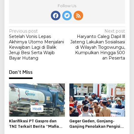
Follow Us
Post
Previous post
Next post
Setelah Vonis Lepas
Haryanto Caleg Dapil lll
navigation
Akhirnya Utomo Menjalani
Jateng Lakukan Sosialisasi
Kewajiban Lagi di Balik
di Wilayah Tlogowungu,
Jeruji Besi Serta Wajib
Kumpulkan Hingga 500
Bayar Hutang
an Peserta
Don't Miss
Klarifikasi PT Gaspro dan
Geger Geden, Gonjang-
TNI Terkait Berita “Mafia
Ganjing Penolakan Pengisian
Solar Bersubsidi”
Pj Kades Kepohkencono