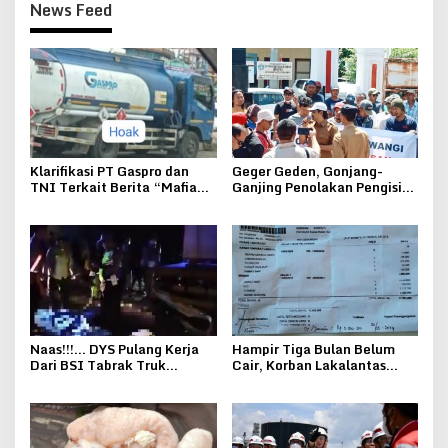
News Feed
Klarifikasi PT Gaspro dan
Geger Geden, Gonjang-
TNI Terkait Berita “Mafia
Ganjing Penolakan Pengisian
Solar Bersubsidi”
Pj Kades Kepohkencono
Pucakwangi
Naas!!!… DYS Pulang Kerja
Hampir Tiga Bulan Belum
Dari BSI Tabrak Truk
Cair, Korban Lakalantas
Bongkar Hebel Hingga MD
Rokan Hulu Keluhkan
Ditempat
Pelayanan Jasa Raharja