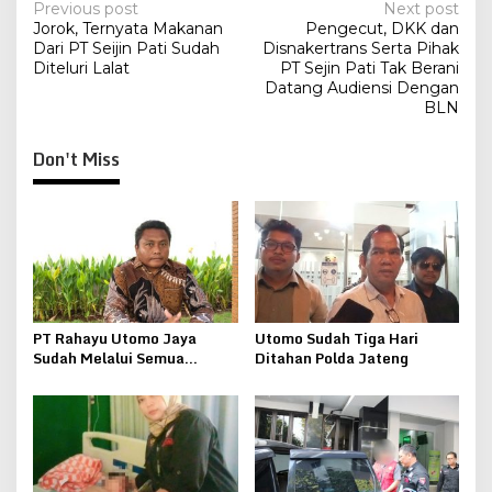
Post
Previous post
Next post
Jorok, Ternyata Makanan
Pengecut, DKK dan
navigation
Dari PT Seijin Pati Sudah
Disnakertrans Serta Pihak
Diteluri Lalat
PT Sejin Pati Tak Berani
Datang Audiensi Dengan
BLN
Don't Miss
PT Rahayu Utomo Jaya
Utomo Sudah Tiga Hari
Sudah Melalui Semua
Ditahan Polda Jateng
Tahapan Perizinan Tambang
Galian C Sampai
Kemenkumham