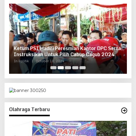
Ketum PSI Hadiri Peresmian Kantor DPC Serta
O
g
Instruksikan Untuk Pilih Cabup Cagub 2024
G
In Politik
|
October 10, 2024
In 
Olahraga Terbaru