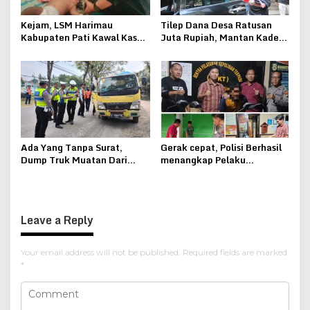
Kejam, LSM Harimau
Tilep Dana Desa Ratusan
Kabupaten Pati Kawal Kasus
Juta Rupiah, Mantan Kades
Penganiayaan Bocah
Kebonsawahan Juwana
Berumur Sembilan Bulan
Ditahan Kejari Pati
Ada Yang Tanpa Surat,
Gerak cepat, Polisi Berhasil
Dump Truk Muatan Dari
menangkap Pelaku
Jepara Ditindak Polantas
Curanmor di Pati
Leave a Reply
Your email address will not be published.
Required fields are marked
*