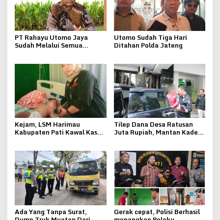
PT Rahayu Utomo Jaya
Utomo Sudah Tiga Hari
Sudah Melalui Semua
Ditahan Polda Jateng
Tahapan Perizinan Tambang
Galian C Sampai
Kemenkumham
Kejam, LSM Harimau
Tilep Dana Desa Ratusan
Kabupaten Pati Kawal Kasus
Juta Rupiah, Mantan Kades
Penganiayaan Bocah
Kebonsawahan Juwana
Berumur Sembilan Bulan
Ditahan Kejari Pati
Ada Yang Tanpa Surat,
Gerak cepat, Polisi Berhasil
Dump Truk Muatan Dari
menangkap Pelaku