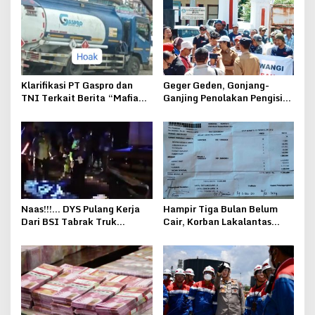
Klarifikasi PT Gaspro dan
Geger Geden, Gonjang-
TNI Terkait Berita “Mafia
Ganjing Penolakan Pengisian
Solar Bersubsidi”
Pj Kades Kepohkencono
Pucakwangi
Naas!!!… DYS Pulang Kerja
Hampir Tiga Bulan Belum
Dari BSI Tabrak Truk
Cair, Korban Lakalantas
Bongkar Hebel Hingga MD
Rokan Hulu Keluhkan
Ditempat
Pelayanan Jasa Raharja