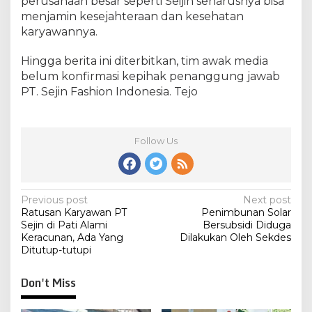
perusahaan besar seperti Seijin seharusnya bisa
menjamin kesejahteraan dan kesehatan
karyawannya.
Hingga berita ini diterbitkan, tim awak media
belum konfirmasi kepihak penanggung jawab
PT. Sejin Fashion Indonesia. Tejo
Follow Us
Post
Previous post
Next post
Ratusan Karyawan PT
Penimbunan Solar
navigation
Sejin di Pati Alami
Bersubsidi Diduga
Keracunan, Ada Yang
Dilakukan Oleh Sekdes
Ditutup-tutupi
Don't Miss