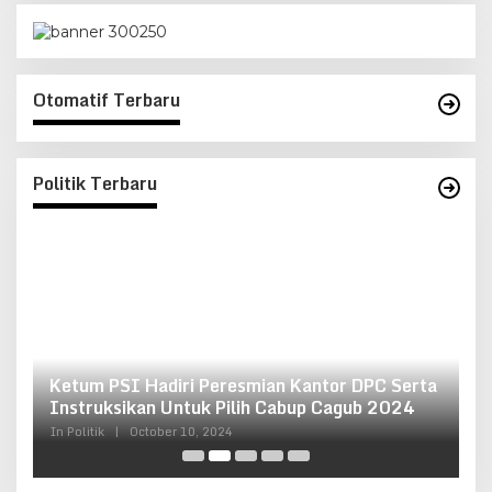
Otomatif Terbaru
Politik Terbaru
Ketum PSI Hadiri Peresmian Kantor DPC Serta
O
g
Instruksikan Untuk Pilih Cabup Cagub 2024
G
In Politik
|
October 10, 2024
In 