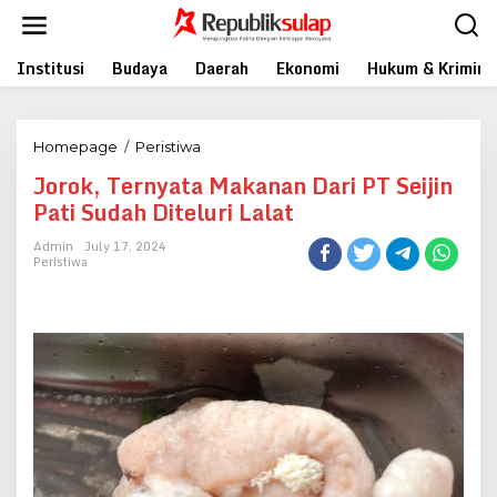
Skip
to
content
Institusi
Budaya
Daerah
Ekonomi
Hukum & Krimina
Jorok,
Homepage
/
Peristiwa
Ternyata
Jorok, Ternyata Makanan Dari PT Seijin
Makanan
Pati Sudah Diteluri Lalat
Dari
PT
Admin
July 17, 2024
Seijin
Peristiwa
Pati
Sudah
Diteluri
Lalat