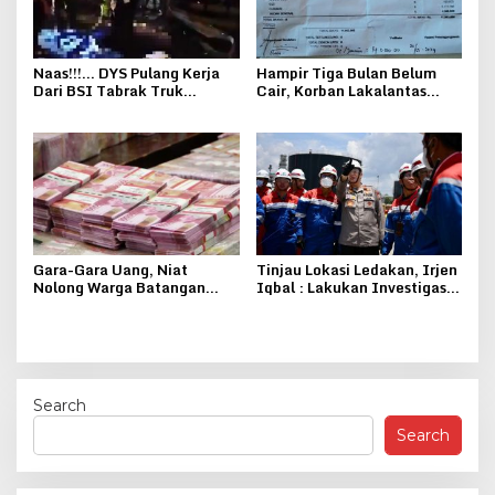
Naas!!!… DYS Pulang Kerja
Hampir Tiga Bulan Belum
Dari BSI Tabrak Truk
Cair, Korban Lakalantas
Bongkar Hebel Hingga MD
Rokan Hulu Keluhkan
Ditempat
Pelayanan Jasa Raharja
Gara-Gara Uang, Niat
Tinjau Lokasi Ledakan, Irjen
Nolong Warga Batangan
Iqbal : Lakukan Investigasi,
Berujung Kena Teror
Pastikan Stok Minyak
Pertamina Untuk
Masyarakat Aman
Search
Search