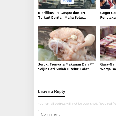
Klarifikasi PT Gaspro dan TNI
Geger Ge
Terkait Berita “Mafia Solar
Penolakan
Bersubsidi”
Kepohke
Jorok, Ternyata Makanan Dari PT
Gara-Gar
Seijin Pati Sudah Diteluri Lalat
Warga Ba
Teror
Leave a Reply
Your email address will not be published.
Required fi