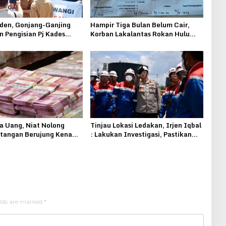
den, Gonjang-Ganjing
Hampir Tiga Bulan Belum Cair,
 Pengisian Pj Kades
Korban Lakalantas Rokan Hulu
ncono Pucakwangi
Keluhkan Pelayanan Jasa Raharja
a Uang, Niat Nolong
Tinjau Lokasi Ledakan, Irjen Iqbal
tangan Berujung Kena
: Lakukan Investigasi, Pastikan
Stok Minyak Pertamina Untuk
Masyarakat Aman
elds are marked
*