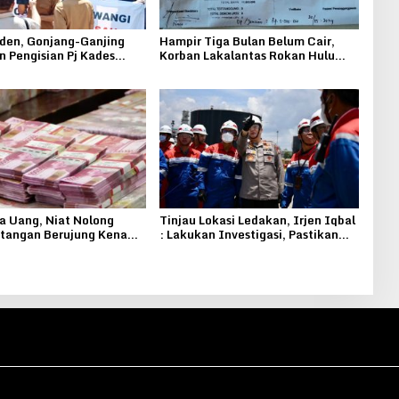
den, Gonjang-Ganjing
Hampir Tiga Bulan Belum Cair,
 Pengisian Pj Kades
Korban Lakalantas Rokan Hulu
ncono Pucakwangi
Keluhkan Pelayanan Jasa Raharja
a Uang, Niat Nolong
Tinjau Lokasi Ledakan, Irjen Iqbal
tangan Berujung Kena
: Lakukan Investigasi, Pastikan
Stok Minyak Pertamina Untuk
Masyarakat Aman