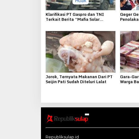
Klarifikasi PT Gaspro dan TNI
Geger Ge
Terkait Berita “Mafia Solar
Penolakan
Bersubsidi”
Kepohke
Jorok, Ternyata Makanan Dari PT
Gara-Gar
Seijin Pati Sudah Diteluri Lalat
Warga Ba
Teror
Republiksulap.id