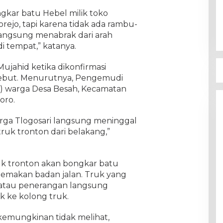
Lembaga Pemantau Pemilihan
Perisai Demokrasi Bangsa Bakal
gkar batu Hebel milik toko
Laporkan Pihak Yang Berupaya
In Politik
|
November 29, 2024
rejo, tapi karena tidak ada rambu-
Merusak Demokrasi
angsung menabrak dari arah
i tempat,” katanya.
ujahid ketika dikonfirmasi
sebut. Menurutnya, Pengemudi
9) warga Desa Besah, Kecamatan
oro.
ga Tlogosari langsung meninggal
ruk tronton dari belakang,”
ruk tronton akan bongkar batu
memakan badan jalan. Truk yang
atau penerangan langsung
k ke kolong truk.
kemungkinan tidak melihat,