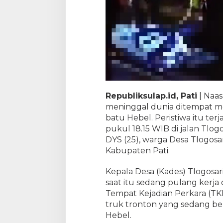
Republiksulap.id, Pati
| Naa
meninggal dunia ditempat m
batu Hebel. Peristiwa itu terj
pukul 18.15 WIB di jalan Tlog
DYS (25), warga Desa Tlogos
Kabupaten Pati.
Kepala Desa (Kades) Tlogosar
saat itu sedang pulang kerja d
Tempat Kejadian Perkara (TK
truk tronton yang sedang b
Hebel.