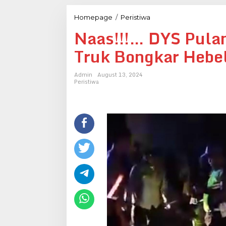
Naas!!!...
Homepage
/
Peristiwa
DYS
Naas!!!… DYS Pulan
Pulang
Kerja
Truk Bongkar Hebe
Dari
BSI
Tabrak
Admin
August 13, 2024
Truk
Peristiwa
Bongkar
Hebel
Hingga
MD
Ditempat