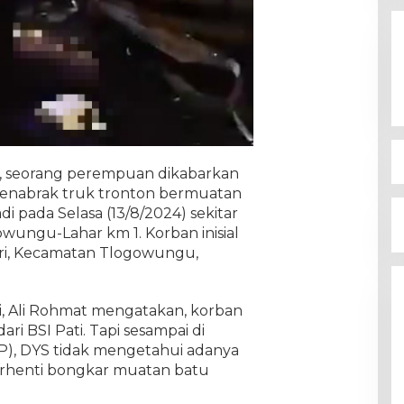
s, seorang perempuan dikabarkan
enabrak truk tronton bermuatan
adi pada Selasa (13/8/2024) sekitar
owungu-Lahar km 1. Korban inisial
ari, Kecamatan Tlogowungu,
i, Ali Rohmat mengatakan, korban
ari BSI Pati. Tapi sesampai di
P), DYS tidak mengetahui adanya
erhenti bongkar muatan batu