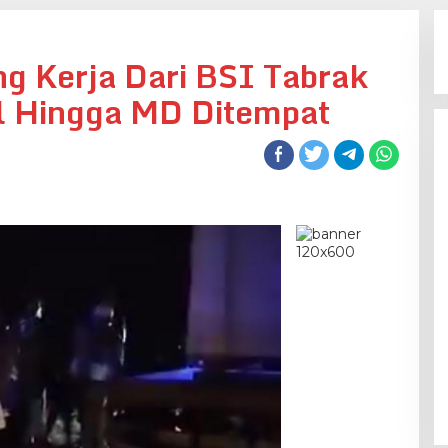
g Kerja Dari BSI Tabrak
l Hingga MD Ditempat