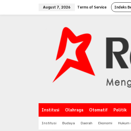
Skip
August 7, 2026
Terms of Service
Indeks Be
to
content
Institusi
Olahraga
Otomatif
Politik
Institusi
Budaya
Daerah
Ekonomi
Hukum &