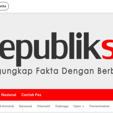
rita
Nasional
Contoh Pos
 Kriminal
Nasional
Otomatif
Olahraga
Opini
Pemerintahan